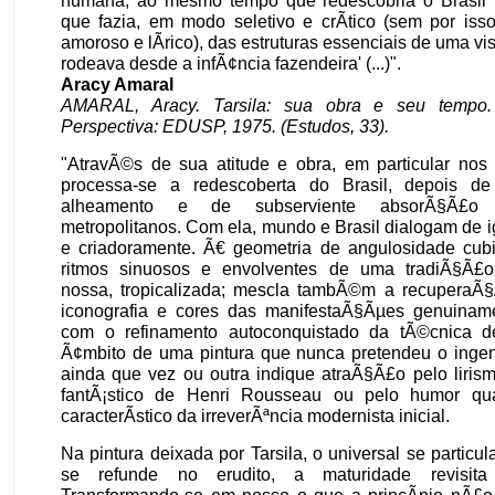
humana, ao mesmo tempo que redescobria o Brasil n
que fazia, em modo seletivo e crÃ­tico (sem por iss
amoroso e lÃ­rico), das estruturas essenciais de uma vi
rodeava desde a infÃ¢ncia fazendeira' (...)".
Aracy Amaral
AMARAL, Aracy. Tarsila: sua obra e seu tempo
Perspectiva: EDUSP, 1975. (Estudos, 33).
"AtravÃ©s de sua atitude e obra, em particular nos
processa-se a redescoberta do Brasil, depois d
alheamento e de subserviente absorÃ§Ã£o
metropolitanos. Com ela, mundo e Brasil dialogam de ig
e criadoramente. Ã€ geometria de angulosidade cubi
ritmos sinuosos e envolventes de uma tradiÃ§Ã£o
nossa, tropicalizada; mescla tambÃ©m a recuperaÃ
iconografia e cores das manifestaÃ§Ãµes genuinam
com o refinamento autoconquistado da tÃ©cnica de
Ã¢mbito de uma pintura que nunca pretendeu o ingen
ainda que vez ou outra indique atraÃ§Ã£o pelo lirism
fantÃ¡stico de Henri Rousseau ou pelo humor qua
caracterÃ­stico da irreverÃªncia modernista inicial.
Na pintura deixada por Tarsila, o universal se particul
se refunde no erudito, a maturidade revisita