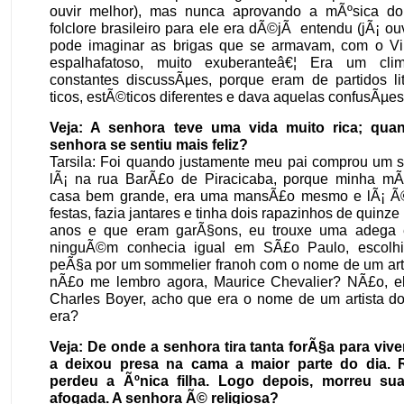
ouvir melhor), mas nunca aprovando a mÃºsica do
folclore brasileiro para ele era dÃ©jÃ entendu (jÃ¡ ou
pode imaginar as brigas que se armavam, com o Vi
espalhafatoso, muito exuberanteâ€¦ Era um clim
constantes discussÃµes, porque eram de partidos lit
ticos, estÃ©ticos diferentes e dava aquelas confusÃµes
Veja: A senhora teve uma vida muito rica; qua
senhora se sentiu mais feliz?
Tarsila: Foi quando justamente meu pai comprou um s
lÃ¡ na rua BarÃ£o de Piracicaba, porque minha m
casa bem grande, era uma mansÃ£o mesmo e lÃ¡ Ã
festas, fazia jantares e tinha dois rapazinhos de quinz
anos e que eram garÃ§ons, eu trouxe uma adega e
ninguÃ©m conhecia igual em SÃ£o Paulo, escolh
peÃ§a por um sommelier franoh com o nome de um arti
nÃ£o me lembro agora, Maurice Chevalier? NÃ£o, 
Charles Boyer, acho que era o nome de um artista d
era?
Veja: De onde a senhora tira tanta forÃ§a para vi
a deixou presa na cama a maior parte do dia. 
perdeu a Ãºnica filha. Logo depois, morreu sua
afogada. A senhora Ã© religiosa?