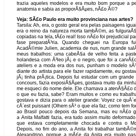
trazia aqueles modelos e era muito bom porque a p
anatomia e sabia as proporÃ§Ãµes, nÃ£o Ã©?
Veja: SÃ£o Paulo era muito provinciana nas artes?
Tarsila: Ah, era, o gosto geral era pelas paisagens igu
era o reino da natureza morta tambÃ©m, as fulguraÃ
copiadas na tela, tÃ£o real! Isso nÃ£o foi prejudicial p
fase preparatÃ³ria. Quando cheguei na Europa fu
AcadÃ©mie Julien, academia de nus, num grande salÃ
meus trabalhos: uma cabeÃ§a de velho feita a past
holandesa com Ã³leo jÃ¡ e o negro, que foi a carvÃ£
ateliers e a moda era dos nus, punham o modelo sÃ³
diante do artista para ele fazer rapidamente, eu gost
jÃ¡ tinha prÃ¡tica. Depois fui estudar com um grande 
concours, fazia exposiÃ§Ãµes, gostava muito da minha
me esqueci do nome dele. Ele chamava a atenÃ§Ã£o d
o que eu fazia, sabe? Eram muitos e como eu trabalh
gostava e dizia para o atelier grande: Voyez ce quÂ´e
cÂ´est puissant (Olhem sÃ³ o que ela faz, como tem for
ao Brasil pouco depois da Semana, mas eu nÃ£o g
a Anita Malfatti fazia, era tudo assim muito deformad
que estava completamente chocada e contra o Mon
Depois, no fim do ano, a Anita foi trabalhar tambÃ
Alexandrino, porque a mÃ£e da Anita era muito pass