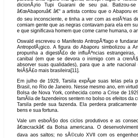
dicionÃ¡rio Tupi Guarani de seu pai. Batizou-s
â€œAbaporuâ€ â€“ a artista contou que o Abaporu 
do seu inconsciente, e tinha a ver com as estÃ³rias 
comiam gente que as negras contavam para ela em sua
e que significava homem que come carne humana, o an
Oswald escreveu o Manifesto AntropÃ³fago e fundar
AntropofÃ¡gico. A figura do Abaporu simbolizou a An
propunha a digestÃ£o de influÃªncias estrangeiras, 
canibal (em que se devora o inimigo com a crenÃ
absorver suas qualidades), para que a arte naciona
feiÃ§Ã£o mais brasileira[11].
Em julho de 1929, Tarsila expÃµe suas telas pela p
Brasil, no Rio de Janeiro. Nesse mesmo ano, em virtu
Bolsa de Nova York, conhecida como a Crise de 1929,
famÃ­lia de fazendeiros sentem no bolso os efeitos da c
Tarsila perde sua fazenda. Ela perdera praticamente
bens e sua fortuna.
Vale um esboÃ§o dos ciclos produtivos e as cons
â€œcrackâ€ da Bolsa americana. O desenvolvimento
dava aos saltos; no sÃ©culo XVII com os engenho