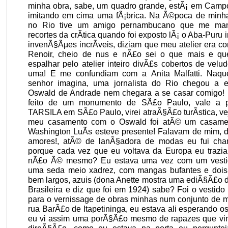
minha obra, sabe, um quadro grande, estÃ¡ em Camp
imitando em cima uma fÃ¡brica. Na Ã©poca de min
no Rio tive um amigo pernambucano que me man
recortes da crÃ­tica quando foi exposto lÃ¡ o Aba-Puru 
invenÃ§Ãµes incrÃ­veis, diziam que meu atelier era co
Renoir, cheio de nus e nÃ£o sei o que mais e q
espalhar pelo atelier inteiro divÃ£s cobertos de velu
uma! E me confundiam com a Anita Malfatti. Naqu
senhor imagina, uma jornalista do Rio chegou a 
Oswald de Andrade nem chegara a se casar comigo!
feito de um monumento de SÃ£o Paulo, vale a 
TARSILA em SÃ£o Paulo, virei atraÃ§Ã£o turÃ­stica, v
meu casamento com o Oswald foi atÃ© um casamen
Washington LuÃ­s esteve presente! Falavam de mim, 
amores!, atÃ© de lanÃ§adora de modas eu fui cha
porque cada vez que eu voltava da Europa eu trazia
nÃ£o Ã© mesmo? Eu estava uma vez com um vestido
uma seda meio xadrez, com mangas bufantes e dois 
bem largos, azuis (dona Anette mostra uma ediÃ§Ã£o 
Brasileira e diz que foi em 1924) sabe? Foi o vestido
para o vernissage de obras minhas num conjunto de m
rua BarÃ£o de Itapetininga, eu estava ali esperando os 
eu vi assim uma porÃ§Ã£o mesmo de rapazes que v
direÃ§Ã£o, como eu estava na porta eu perguntei