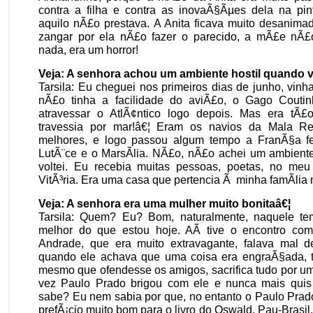
contra a filha e contra as inovaÃ§Ãµes dela na pint
aquilo nÃ£o prestava. A Anita ficava muito desanim
zangar por ela nÃ£o fazer o parecido, a mÃ£e nÃ
nada, era um horror!
Veja: A senhora achou um ambiente hostil quando 
Tarsila: Eu cheguei nos primeiros dias de junho, vinh
nÃ£o tinha a facilidade do aviÃ£o, o Gago Couti
atravessar o AtlÃ¢ntico logo depois. Mas era tÃ£
travessia por mar!â€¦ Eram os navios da Mala Re
melhores, e logo passou algum tempo a FranÃ§a 
LutÃ¨ce e o MarsÃ­lia. NÃ£o, nÃ£o achei um ambiente
voltei. Eu recebia muitas pessoas, poetas, no meu 
VitÃ³ria. Era uma casa que pertencia Ã minha famÃ­li
Veja: A senhora era uma mulher muito bonitaâ€¦
Tarsila: Quem? Eu? Bom, naturalmente, naquele t
melhor do que estou hoje. AÃ­ tive o encontro c
Andrade, que era muito extravagante, falava mal 
quando ele achava que uma coisa era engraÃ§ada, t
mesmo que ofendesse os amigos, sacrifica tudo por u
vez Paulo Prado brigou com ele e nunca mais quis 
sabe? Eu nem sabia por que, no entanto o Paulo Prado
prefÃ¡cio muito bom para o livro do Oswald, Pau-Brasil,