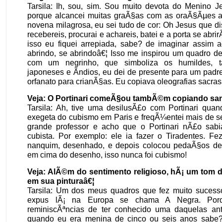
Tarsila: Ih, sou, sim. Sou muito devota do Menino J
porque alcancei muitas graÃ§as com as oraÃ§Ãµes
novena milagrosa, eu sei tudo de cor: Oh Jesus que di
recebereis, procurai e achareis, batei e a porta se abrir
isso eu fiquei arrepiada, sabe? de imaginar assim a
abrindo, se abrindoâ€¦ Isso me inspirou um quadro d
com um negrinho, que simboliza os humildes,
japoneses e Ã­ndios, eu dei de presente para um padr
orfanato para crianÃ§as. Eu copiava oleografias sacras
Veja: O Portinari comeÃ§ou tambÃ©m copiando san
Tarsila: Ah, tive uma desilusÃ£o com Portinari qua
exegeta do cubismo em Paris e freqÃ¼entei mais de s
grande professor e acho que o Portinari nÃ£o sabia
cubista. Por exemplo: ele ia fazer o Tiradentes. Fe
nanquim, desenhado, e depois colocou pedaÃ§os de
em cima do desenho, isso nunca foi cubismo!
Veja: AlÃ©m do sentimento religioso, hÃ¡ um tom
em sua pinturaâ€¦
Tarsila: Um dos meus quadros que fez muito suces
expus lÃ¡ na Europa se chama A Negra. Por
reminiscÃªncias de ter conhecido uma daquelas ant
quando eu era menina de cinco ou seis anos sabe