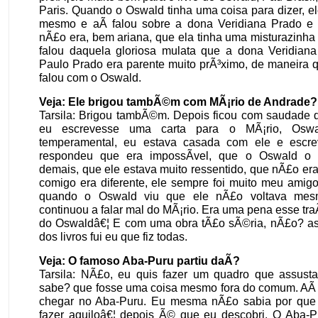
Paris. Quando o Oswald tinha uma coisa para dizer, el
mesmo e aÃ­ falou sobre a dona Veridiana Prado e
nÃ£o era, bem ariana, que ela tinha uma misturazinha
falou daquela gloriosa mulata que a dona Veridiana
Paulo Prado era parente muito prÃ³ximo, de maneira 
falou com o Oswald.
Veja: Ele brigou tambÃ©m com MÃ¡rio de Andrade?
Tarsila: Brigou tambÃ©m. Depois ficou com saudade d
eu escrevesse uma carta para o MÃ¡rio, Oswa
temperamental, eu estava casada com ele e escre
respondeu que era impossÃ­vel, que o Oswald o t
demais, que ele estava muito ressentido, que nÃ£o era
comigo era diferente, ele sempre foi muito meu amigo,
quando o Oswald viu que ele nÃ£o voltava mes
continuou a falar mal do MÃ¡rio. Era uma pena esse tra
do Oswaldâ€¦ E com uma obra tÃ£o sÃ©ria, nÃ£o? as
dos livros fui eu que fiz todas.
Veja: O famoso Aba-Puru partiu daÃ­?
Tarsila: NÃ£o, eu quis fazer um quadro que assust
sabe? que fosse uma coisa mesmo fora do comum. AÃ
chegar no Aba-Puru. Eu mesma nÃ£o sabia por que
fazer aquiloâ€¦ depois Ã© que eu descobri. O Aba-P