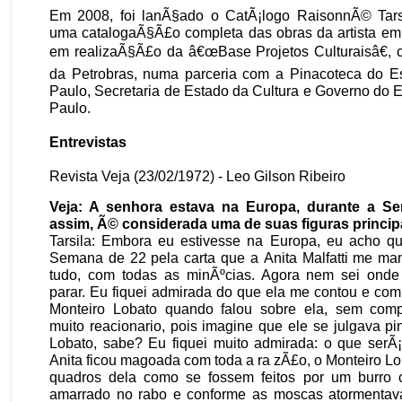
Em 2008, foi lanÃ§ado o CatÃ¡logo RaisonnÃ© Tars
uma catalogaÃ§Ã£o completa das obras da artista em 
em realizaÃ§Ã£o da â€œBase Projetos Culturaisâ€, c
da Petrobras, numa parceria com a Pinacoteca do 
Paulo, Secretaria de Estado da Cultura e Governo do
Paulo.
Entrevistas
Revista Veja (23/02/1972) - Leo Gilson Ribeiro
Veja: A senhora estava na Europa, durante a 
assim, Ã© considerada uma de suas figuras princip
Tarsila: Embora eu estivesse na Europa, eu acho que
Semana de 22 pela carta que a Anita Malfatti me ma
tudo, com todas as minÃºcias. Agora nem sei onde 
parar. Eu fiquei admirada do que ela me contou e com
Monteiro Lobato quando falou sobre ela, sem com
muito reacionario, pois imagine que ele se julgava pin
Lobato, sabe? Eu fiquei muito admirada: o que serÃ¡
Anita ficou magoada com toda a ra zÃ£o, o Monteiro Lo
quadros dela como se fossem feitos por um burro
amarrado no rabo e conforme as moscas atormentav