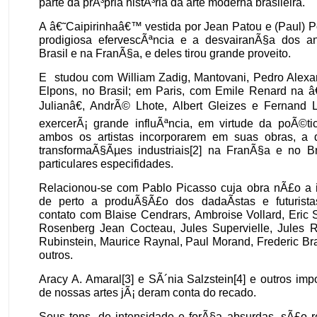
parte da prÃ³pria histÃ³ria da arte moderna brasileira.
A â€˜Caipirinhaâ€™ vestida por Jean Patou e (Paul) Poi
prodigiosa efervescÃªncia e a desvairanÃ§a dos 
Brasil e na FranÃ§a, e deles tirou grande proveito.
E studou com William Zadig, Mantovani, Pedro Alexa
Elpons, no Brasil; em Paris, com Emile Renard n
Julianâ€, AndrÃ© Lhote, Albert Gleizes e Fernand 
exercerÃ¡ grande influÃªncia, em virtude da poÃ©ti
ambos os artistas incorporarem em suas obras, a
transformaÃ§Ãµes industriais[2] na FranÃ§a e no B
particulares especifidades.
Relacionou-se com Pablo Picasso cuja obra nÃ£o a in
de perto a produÃ§Ã£o dos dadaÃ­stas e futurist
contato com Blaise Cendrars, Ambroise Vollard, Eric
Rosenberg Jean Cocteau, Jules Supervielle, Jules R
Rubinstein, Maurice Raynal, Paul Morand, Frederic Br
outros.
Aracy A. Amaral[3] e SÃ´nia Salzstein[4] e outros im
de nossas artes jÃ¡ deram conta do recado.
Seus tons, de intensidade e forÃ§a absurdas, sÃ£o r