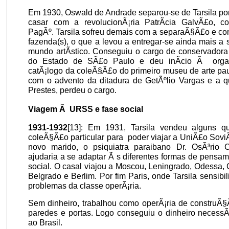
Em 1930, Oswald de Andrade separou-se de Tarsila po
casar com a revolucionÃ¡ria PatrÃ­cia GalvÃ£o, 
PagÃº. Tarsila sofreu demais com a separaÃ§Ã£o e co
fazenda(s), o que a levou a entregar-se ainda mais a 
mundo artÃ­stico. Conseguiu o cargo de conservadora
do Estado de SÃ£o Paulo e deu inÃ­cio Ã orga
catÃ¡logo da coleÃ§Ã£o do primeiro museu de arte pa
com o advento da ditadura de GetÃºlio Vargas e a q
Prestes, perdeu o cargo.
Viagem Ã URSS e fase social
1931-1932
[13]: Em 1931, Tarsila vendeu alguns q
coleÃ§Ã£o particular para poder viajar a UniÃ£o Sov
novo marido, o psiquiatra paraibano Dr. OsÃ³rio
ajudaria a se adaptar Ã s diferentes formas de pensame
social. O casal viajou a Moscou, Leningrado, Odessa, 
Belgrado e Berlim. Por fim Paris, onde Tarsila sensibi
problemas da classe operÃ¡ria.
Sem dinheiro, trabalhou como operÃ¡ria de construÃ§
paredes e portas. Logo conseguiu o dinheiro necessÃ¡
ao Brasil.