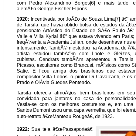
com Pedro Alexandrino Borges[6] e mais tarde, 
alemÃ£o George Fischer Elpons.
1920:
Incentivada por JoÃ£o de Souza Lima[7] â€“ ami
de Tarsila, que havia obtido bolsa de estudos da â
pensionato ArtÃ­stico do Estado de SÃ£o Paulo â€“ l
Valle e Villa Kyrial â€“ que estava vivendo em Paris; 
freqÃ¼enta a Academia Julian, onde desenhava nus e
intensamente. TambÃ©m estudou na Academia de Ã‰
artista estudou tambÃ©m com Lhote e Gleizes, o
cubistas. Cendrars tambÃ©m apresentou a Tarsila
Picasso, escultores como Brancusi, mÃºsicos como St
Satie. E ficou amiga dos brasileiros que estava
compositor Villa Lobos, o pintor Di Cavalcanti, e o
Prado e OlÃ­via Guedes Penteado.
Tarsila oferecia almoÃ§os bem brasileiros em seu
convidada para jantares na casa de personalidad
Vestia-se com os melhores costureiros e, em um
Santos Dumont usou uma capa vermelha que foi eterni
auto-retrato â€œManteau Rougeâ€, de 1923.
1922:
Sua tela â€œPassaporteâ€