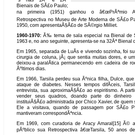
Bienais de SÃ£o Paulo;
na primeira (1951) ganhou o â€œPrÃªmio Aqu
Retrospectiva no Museu de Arte Moderna de SÃ£o 
1950, com apresentaÃ§Ã£o de SÃ©rgio Milliet.
1960-1970:
Ã‰ tema de sala especial na Bienal de
1963 e, no ano seguinte, apresenta-se na 32Âª Bienal 
Em 1965, separada de LuÃ­s e vivendo sozinha, foi s
cirurgia de coluna, jÃ¡ que sentia muitas dores, e 
deixou-a paralÃ­tica permanecendo em cadeira de r
Ãºltimos dias.
Em 1966, Tarsila perdeu sua Ãºnica filha, Dulce, qu
ataque de diabetes. Nesses tempos difÃ­ceis, Tarsi
entrevista, sua aproximaÃ§Ã£o ao espiritismo. A parti
vender seus quadros, doando parte do dinheiro
instituiÃ§Ã£o administrada por Chico Xavier, de quem 
Ele a visitava, quando de passagem por SÃ£o 
mantiveram correspondÃªncia.
Em 1969, com curadoria de Aracy Amaral[15] Ã© a
pÃºblico sua Retrospectiva â€œTarsila, 50 anos de 