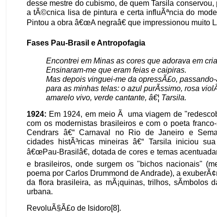
desse mestre do cubismo, de quem Tarsila conservou, 
a tÃ©cnica lisa de pintura e certa influÃªncia do mode
Pintou a obra â€œA negraâ€ que impressionou muito 
Fases Pau-Brasil e Antropofagia
Encontrei em Minas as cores que adorava em cri
Ensinaram-me que eram feias e caipiras.
Mas depois vinguei-me da opressÃ£o, passando-
para as minhas telas: o azul purÃ­ssimo, rosa viol
amarelo vivo, verde cantante, â€¦ Tarsila.
1924:
Em 1924, em meio Ã uma viagem de "redescobe
com os modernistas brasileiros e com o poeta franco
Cendrars â€“ Carnaval no Rio de Janeiro e Sem
cidades histÃ³ricas mineiras â€“ Tarsila iniciou sua 
â€œPau-Brasilâ€, dotada de cores e temas acentuada
e brasileiros, onde surgem os "bichos nacionais" (
poema por Carlos Drummond de Andrade), a exuberÃ¢n
da flora brasileira, as mÃ¡quinas, trilhos, sÃ­mbolos
urbana.
RevoluÃ§Ã£o de Isidoro[8].