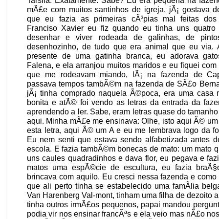
mÃ£e com muitos santinhos de igreja, jÃ¡ gostava de
que eu fazia as primeiras cÃ³pias mal feitas do
Franciso Xavier eu fiz quando eu tinha uns quatro
desenhar e viver rodeada de galinhas, de pint
desenhozinho, de tudo que era animal que eu via. 
presente de uma gatinha branca, eu adorava gato
Falena, e ela arranjou muitos maridos e eu fiquei com
que me rodeavam miando, lÃ¡ na fazenda de Cap
passava tempos tambÃ©m na fazenda de SÃ£o Berna
jÃ¡ tinha comprado naquela Ã©poca, era uma casa 
bonita e atÃ© foi vendo as letras da entrada da faz
aprendendo a ler. Sabe, eram letras quase do tamanho
aqui. Minha mÃ£e me ensinava: Olhe, isto aqui Ã© um
esta letra, aqui Ã© um A e eu me lembrava logo da fo
Eu nem senti que estava sendo alfabetizada antes de
escola. E fazia tambÃ©m bonecas de mato: um mato q
uns caules quadradinhos e dava flor, eu pegava e fa
matos uma espÃ©cie de escultura, eu fazia braÃ§
brincava com aquilo. Eu cresci nessa fazenda e como
que ali perto tinha se estabelecido uma famÃ­lia bel
Van Harenberg Val-mont, tinham uma filha de dezoito 
tinha outros irmÃ£os pequenos, papai mandou pergun
podia vir nos ensinar francÃªs e ela veio mas nÃ£o no