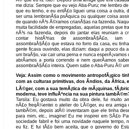
me dizia: Sempre que eu vejo Aba-Puru; me lembro de
que eu tenho, e eu entÃ£o liguei uma coisa a outra, 
ser uma lembranÃ§a psÃ­quica ou qualquer coisa assi
de quando nÃ³s Ã©ramos crianÃ§as na fazenda. Naque
muita facilidade de empregadas, aquelas pretas que t
nÃ³s na fazenda, depois do jantar elas reuniam a c
contar histÃ³rias de assombraÃ§Ã£o, iam 
assombraÃ§Ã£o que estava no forro da casa, eu tinha
gente ficava ouvindo, elas diziam: daqui a pouco da ab
um braÃ§o, vai cair uma perna e nunca esperÃ¡vamos 
abrÃ­amos a porta correndo e nem querÃ­amos saber
assombraÃ§Ã£o inteira. Quem sabe o Aba-Puru Ã© um 
Veja: Assim como o movimento antropofÃ¡gico tin
com as culturas primitivas, dos Ã­ndios, da Ãfrica, 
LÃ©ger, com a sua temÃ¡tica de mÃ¡quinas, fÃ¡bri
moderna, teve influÃªncia na sua pintura tambÃ©m
Tarsila: Eu gostava muito da obra dele, fui muito a
nÃ£o freqÃ¼entei o atelier do LÃ©ger, eu era amiga 
tambÃ©m, depois atÃ© inventaram que ele tinha des
para mim, etc., imagine! Eu me inspirei em SÃ£o P
sociedade fabril e foi uma novidade naquele tempo, n
eu fiz. E fui tÃ£o bem aceita, que o governo do Es