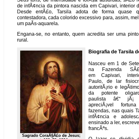
de infÃ¢ncia da pintora nascida em Capivari, interior
Desde entÃ£o, Tarsila adota de forma quase q
contestadora, cada colorido excessivo para, assim, mel
um paÃ­s-aquarela.
Engana-se, no entanto, quem acredita ser uma pintor
rural.
Biografia de Tarsila 
Nasceu em 1 de Sete
na Fazenda SÃ£o
em Capivari, inte
Paulo, de lar fisiocra
autoritÃ¡rio e legÃ­ti
da potente oligarq
paulista â€“ jÃ¡
apreciÃ¡vel fortun
fazendas, nas quais T
infÃ¢ncia e adolescÃ
ensinado a ler, escrever
francÃªs.
Sagrado CoraÃ§Ã£o de Jesus;
O lazer se dividia 