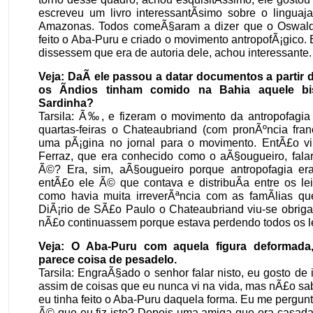
escreveu um livro interessantÃ­simo sobre o linguaj
Amazonas. Todos comeÃ§aram a dizer que o Oswald
feito o Aba-Puru e criado o movimento antropofÃ¡gico. 
dissessem que era de autoria dele, achou interessante.
Veja: DaÃ­ ele passou a datar documentos a partir
os Ã­ndios tinham comido na Bahia aquele bi
Sardinha?
Tarsila: Ã‰, e fizeram o movimento da antropofagia 
quartas-feiras o Chateaubriand (com pronÃºncia fran
uma pÃ¡gina no jornal para o movimento. EntÃ£o v
Ferraz, que era conhecido como o aÃ§ougueiro, falar
Ã©? Era, sim, aÃ§ougueiro porque antropofagia er
entÃ£o ele Ã© que contava e distribuÃ­a entre os lei
como havia muita irreverÃªncia com as famÃ­lias q
DiÃ¡rio de SÃ£o Paulo o Chateaubriand viu-se obriga
nÃ£o continuassem porque estava perdendo todos os le
Veja: O Aba-Puru com aquela figura deformada
parece coisa de pesadelo.
Tarsila: EngraÃ§ado o senhor falar nisto, eu gosto de 
assim de coisas que eu nunca vi na vida, mas nÃ£o sa
eu tinha feito o Aba-Puru daquela forma. Eu me pergu
Ã© que eu fiz isto? Depois uma amiga que era casada