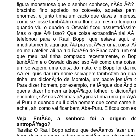
figura monstruosa que o senhor conhece, nÃ£o Ã©? 
bracinho fino apoiado no cotovelo, aquelas pern
enormes, e junto tinha um cacto que dava a impres
como se fosse tambÃ©m uma flor e ao mesmo tempo u
quando viu o quadro o Oswald ficou assustadÃ­ssim
Mas o que Ã© isso? Que coisa extraordinÃ¡ria! AÃ­
telefonou para o Raul Bopp, que estava aqui, e
imediatamente aqui que Ã© pra vocÃªver uma coisa! AÃ­
no meu atelier, ali na rua BarÃ£o de Piracicaba, um sol
que meu pai tinha comprado recentemente, o Bop
tambÃ©m e o Oswald disse: Isso Ã© como uma coisa
um selvagem, uma coisa do mato, e o Bopp foi da m
AÃ­ eu quis dar um nome selvagem tambÃ©m ao qua
tinha um dicionÃ¡rio de Montoia, um padre jesuÃ­ta 
Para dizer homem, por exemplo, na lÃ­ngua dos Ã­ndi
queria dizer homem antropÃ³fago, folheei o dicionÃ¡
encontrei, sÃ³ nas Ãºltimas pÃ¡ginas tinha uma porÃ
vi Puru e quando eu li dizia homem que come carne 
achei, ah, como vai ficar bem, Aba-Puru. E ficou com e
Veja -EntÃ£o, a senhora foi a origem d
antropÃ³fago?
Tarsila: O Raul Bopp achou que devÃ­amos fazer u
torno desse quadro, achou esquisitÃ­ssimo, ele gostou