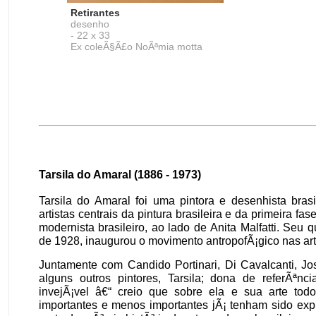
Retirantes
desenho
- 22 x 33
Ex coleÃ§Ã£o NoÃªmia motta
Tarsila do Amaral (1886 - 1973)
Tarsila do Amaral foi uma pintora e desenhista bras
artistas centrais da pintura brasileira e da primeira f
modernista brasileiro, ao lado de Anita Malfatti. Seu 
de 1928, inaugurou o movimento antropofÃ¡gico nas art
Juntamente com Candido Portinari, Di Cavalcanti, Jo
alguns outros pintores, Tarsila; dona de referÃªncia
invejÃ¡vel â€“ creio que sobre ela e sua arte tod
importantes e menos importantes jÃ¡ tenham sido exp