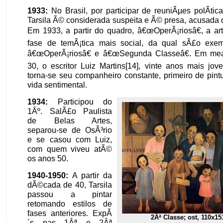
1933:
No Brasil, por participar de reuniÃµes polÃ­ti
Tarsila Ã© considerada suspeita e Ã© presa, acusada
Em 1933, a partir do quadro, â€œOperÃ¡riosâ€, a art
fase de temÃ¡tica mais social, da qual sÃ£o exem
â€œOperÃ¡riosâ€ e â€œSegunda Classeâ€. Em me
30, o escritor Luiz Martins[14], vinte anos mais jov
torna-se seu companheiro constante, primeiro de pint
vida sentimental.
1934:
Participou do
1Âº. SalÃ£o Paulista
de Belas Artes,
separou-se de OsÃ³rio
e se casou com Luiz,
com quem viveu atÃ©
os anos 50.
1940-1950:
A partir da
dÃ©cada de 40, Tarsila
passou a pintar
retomando estilos de
fases anteriores. ExpÃ
2Âª Classe; ost, 110x15
´s nas 1Âª e 2Âª