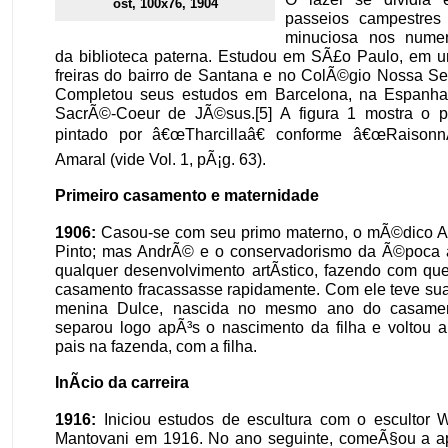
ost, 100x76, 1904
passeios campestres
minuciosa nos nume
da biblioteca paterna. Estudou em SÃ£o Paulo, em 
freiras do bairro de Santana e no ColÃ©gio Nossa Se
Completou seus estudos em Barcelona, na Espanha
SacrÃ©-Coeur de JÃ©sus.[5] A figura 1 mostra o p
pintado por â€œTharcillaâ€ conforme â€œRaisonn
Amaral (vide Vol. 1, pÃ¡g. 63).
Primeiro casamento e maternidade
1906:
Casou-se com seu primo materno, o mÃ©dico A
Pinto; mas AndrÃ© e o conservadorismo da Ã©poca
qualquer desenvolvimento artÃ­stico, fazendo com qu
casamento fracassasse rapidamente. Com ele teve sua 
menina Dulce, nascida no mesmo ano do casament
separou logo apÃ³s o nascimento da filha e voltou 
pais na fazenda, com a filha.
InÃ­cio da carreira
1916:
Iniciou estudos de escultura com o escultor W
Mantovani em 1916. No ano seguinte, comeÃ§ou a ap