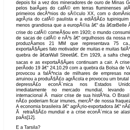
depois foi a vez dos mineradores de ouro de Minas G
pelos barÃµes do cafÃ© em terras fluminenses at
primeiros decÃªnios do sÃ©culo XX, com o domÃ­nio
agrÃ¡ria do cafÃ© paulista e a ediÃ§Ã£o tupiniqui
menos grandiosa que a europÃ©ia â€“ da â€œBelle
crise do cafÃ© comeÃ§ou em 1920; o mundo consum
de sacas de cafÃ© e nÃ³s â€“ orgulhosos da nossa m
produzÃ­amos 21 MM que representava 75 ca.
exportaÃ§Ãµes fato motivador de muitas e muitas falÃ
quebra de â€œWall Streetâ€. Em 1929, a safra ch
sacas e as exportaÃ§Ãµes continuam a cair. A cris
perÃ­odo 19 â€“ 24.10.29 com a quebra da Bolsa de V
provocou a falÃªncia de milhares de empresas nor
arruinou a produÃ§Ã£o agrÃ­cola e provocou um bruta
depressÃ£o econÃ´mica nos Estados Unidos
imediatamente no mercado mundial, levando o
internacional Ã maior crise de sua histÃ³ria. O Bras
nÃ£o poderiam ficar imunes, mercÃª de nossa fraque
A economia brasileira â€“ agrÃ¡rio-exportadora â€“ nÃ£o
Ã retraÃ§Ã£o mundial e a crise econÃ´mica se alast
paÃ­s[12].
E a Tarsila?