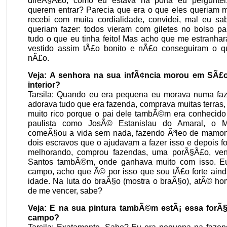
querem entrar? Parecia que era o que eles queriam 
recebi com muita cordialidade, convidei, mal eu sa
queriam fazer: todos vieram com giletes no bolso pa
tudo o que eu tinha feito! Mas acho que me estranha
vestido assim tÃ£o bonito e nÃ£o conseguiram o q
nÃ£o.
Veja: A senhora na sua infÃ¢ncia morou em SÃ£
interior?
Tarsila: Quando eu era pequena eu morava numa fa
adorava tudo que era fazenda, comprava muitas terra
muito rico porque o pai dele tambÃ©m era conhecido
paulista como JosÃ© Estanislau do Amaral, o Mil
comeÃ§ou a vida sem nada, fazendo Ã³leo de mamon
dois escravos que o ajudavam a fazer isso e depois fo
melhorando, comprou fazendas, uma porÃ§Ã£o, ve
Santos tambÃ©m, onde ganhava muito com isso. Eu
campo, acho que Ã© por isso que sou tÃ£o forte ain
idade. Na luta do braÃ§o (mostra o braÃ§o), atÃ© ho
de me vencer, sabe?
Veja: E na sua pintura tambÃ©m estÃ¡ essa forÃ§
campo?
Tarsila: Exatamente. Sabe? Eu era pequena na fazen