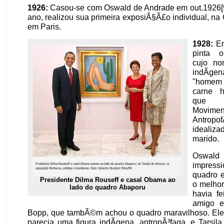
1926:
Casou-se com Oswald de Andrade em out.1926[
ano, realizou sua primeira exposiÃ§Ã£o individual, na G
em Paris.
1928:
Em
pinta o
cujo no
indÃ­ge
"home
carne h
que i
Movimen
Antropof
idealiz
marido.
Oswa
impress
quadro e
Presidente Dilma Rouseff e casal Obama ao
o melhor
lado do quadro Abaporu
havia f
amigo e
Bopp, que tambÃ©m achou o quadro maravilhoso. El
parecia uma figura indÃ­gena, antropÃ³faga, e Tarsil