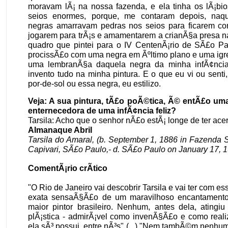
moravam lÃ¡ na nossa fazenda, e ela tinha os lÃ¡bio
seios enormes, porque, me contaram depois, naq
negras amarravam pedras nos seios para ficarem co
jogarem para trÃ¡s e amamentarem a crianÃ§a presa n
quadro que pintei para o IV CentenÃ¡rio de SÃ£o Pa
procissÃ£o com uma negra em Ãºltimo plano e uma igre
uma lembranÃ§a daquela negra da minha infÃ¢ncia
invento tudo na minha pintura. E o que eu vi ou sent
por-de-sol ou essa negra, eu estilizo.
Veja: A sua pintura, tÃ£o poÃ©tica, Ã© entÃ£o u
enternecedora de uma infÃ¢ncia feliz?
Tarsila: Acho que o senhor nÃ£o estÃ¡ longe de ter ace
Almanaque Abril
Tarsila do Amaral, (b. September 1, 1886 in Fazenda
Capivari, SÃ£o Paulo,- d. SÃ£o Paulo on January 17, 1
ComentÃ¡rio crÃ­tico
"O Rio de Janeiro vai descobrir Tarsila e vai ter com e
exata sensaÃ§Ã£o de um maravilhoso encantamento
maior pintor brasileiro. Nenhum, antes dela, atingi
plÃ¡stica - admirÃ¡vel como invenÃ§Ã£o e como real
ela sÃ³ possui, entre nÃ³s" (...) "Nem tambÃ©m nenhu