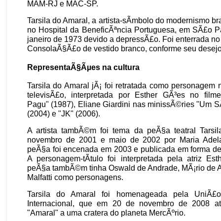
MAM-RJ e MAC-SP.
Tarsila do Amaral, a artista-sÃ­mbolo do modernismo bra
no Hospital da BeneficÃªncia Portuguesa, em SÃ£o P
janeiro de 1973 devido a depressÃ£o. Foi enterrada n
ConsolaÃ§Ã£o de vestido branco, conforme seu desejo
RepresentaÃ§Ãµes na cultura
Tarsila do Amaral jÃ¡ foi retratada como personagem
televisÃ£o, interpretada por Esther GÃ³es no film
Pagu" (1987), Eliane Giardini nas minissÃ©ries "Um 
(2004) e "JK" (2006).
A artista tambÃ©m foi tema da peÃ§a teatral Tarsila
novembro de 2001 e maio de 2002 por Maria Adela
peÃ§a foi encenada em 2003 e publicada em forma de 
A personagem-tÃ­tulo foi interpretada pela atriz Es
peÃ§a tambÃ©m tinha Oswald de Andrade, MÃ¡rio de A
Malfatti como personagens.
Tarsila do Amaral foi homenageada pela UniÃ£o
Internacional, que em 20 de novembro de 2008 at
"Amaral" a uma cratera do planeta MercÃºrio.