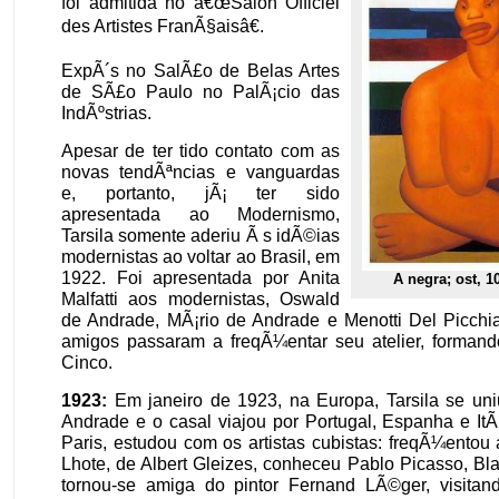
foi admitida no â€œSalon Officiel
des Artistes FranÃ§aisâ€.
ExpÃ´s no SalÃ£o de Belas Artes
de SÃ£o Paulo no PalÃ¡cio das
IndÃºstrias.
Apesar de ter tido contato com as
novas tendÃªncias e vanguardas
e, portanto, jÃ¡ ter sido
apresentada ao Modernismo,
Tarsila somente aderiu Ã s idÃ©ias
modernistas ao voltar ao Brasil, em
1922. Foi apresentada por Anita
A negra; ost, 1
Malfatti aos modernistas, Oswald
de Andrade, MÃ¡rio de Andrade e Menotti Del Picchi
amigos passaram a freqÃ¼entar seu atelier, forman
Cinco.
1923:
Em janeiro de 1923, na Europa, Tarsila se un
Andrade e o casal viajou por Portugal, Espanha e ItÃ¡
Paris, estudou com os artistas cubistas: freqÃ¼ento
Lhote, de Albert Gleizes, conheceu Pablo Picasso, Bl
tornou-se amiga do pintor Fernand LÃ©ger, visita