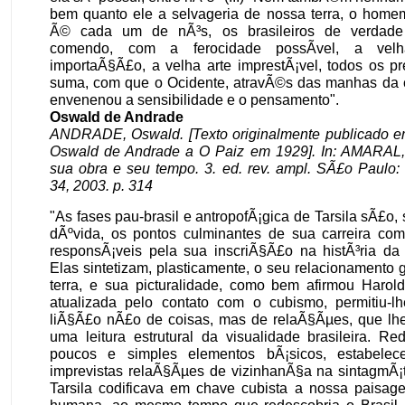
bem quanto ele a selvageria de nossa terra, o home
Ã© cada um de nÃ³s, os brasileiros de verdad
comendo, com a ferocidade possÃ­vel, a velh
importaÃ§Ã£o, a velha arte imprestÃ¡vel, todos os p
suma, com que o Ocidente, atravÃ©s das manhas da 
envenenou a sensibilidade e o pensamento".
Oswald de Andrade
ANDRADE, Oswald. [Texto originalmente publicado em
Oswald de Andrade a O Paiz em 1929]. In: AMARAL, A
sua obra e seu tempo. 3. ed. rev. ampl. SÃ£o Paulo:
34, 2003. p. 314
"As fases pau-brasil e antropofÃ¡gica de Tarsila sÃ£o
dÃºvida, os pontos culminantes de sua carreira com
responsÃ¡veis pela sua inscriÃ§Ã£o na histÃ³ria da 
Elas sintetizam, plasticamente, o seu relacionamento
terra, e sua picturalidade, como bem afirmou Haro
atualizada pelo contato com o cubismo, permitiu-lhe
liÃ§Ã£o nÃ£o de coisas, mas de relaÃ§Ãµes, que lhe 
uma leitura estrutural da visualidade brasileira. R
poucos e simples elementos bÃ¡sicos, estabele
imprevistas relaÃ§Ãµes de vizinhanÃ§a na sintagmÃ¡t
Tarsila codificava em chave cubista a nossa paisag