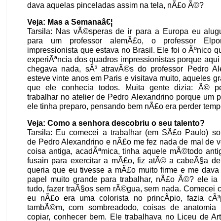
dava aquelas pinceladas assim na tela, nÃ£o Ã©?
Veja: Mas a Semanaâ€¦
Tarsila: Nas vÃ©speras de ir para a Europa eu alugu
para um professor alemÃ£o, o professor Elpo
impressionista que estava no Brasil. Ele foi o Ãºnico
experiÃªncia dos quadros impressionistas porque aqui
chegava nada, sÃ³ atravÃ©s do professor Pedro Al
esteve vinte anos em Paris e visitava muito, aqueles gr
que ele conhecia todos. Muita gente dizia: Ã© p
trabalhar no atelier de Pedro Alexandrino porque um 
ele tinha preparo, pensando bem nÃ£o era perder tem
Veja: Como a senhora descobriu o seu talento?
Tarsila: Eu comecei a trabalhar (em SÃ£o Paulo) s
de Pedro Alexandrino e nÃ£o me fez nada de mal de v
coisa antiga, acadÃªmica, tinha aquele mÃ©todo anti
fusain para exercitar a mÃ£o, fiz atÃ© a cabeÃ§a de
queria que eu tivesse a mÃ£o muito firme e me dava
papel muito grande para trabalhar, nÃ£o Ã©? ele ia
tudo, fazer traÃ§os sem rÃ©gua, sem nada. Comecei 
eu nÃ£o era uma colorista no princÃ­pio, fazia cÃ
tambÃ©m, com sombreadodo, coisas de anatomia 
copiar, conhecer bem. Ele trabalhava no Liceu de Ar