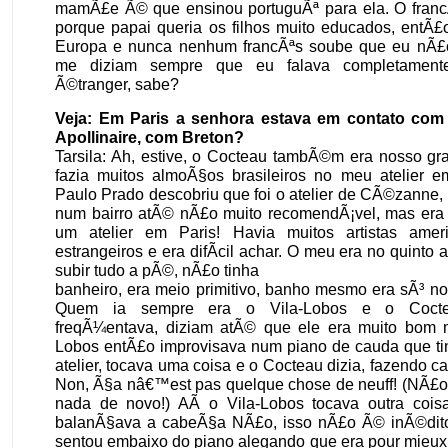
mamÃ£e Ã© que ensinou portuguÃª para ela. O franc
porque papai queria os filhos muito educados, entÃ£
Europa e nunca nenhum francÃªs soube que eu nÃ£o
me diziam sempre que eu falava completament
Ã©tranger, sabe?
Veja: Em Paris a senhora estava em contato com
Apollinaire, com Breton?
Tarsila: Ah, estive, o Cocteau tambÃ©m era nosso gr
fazia muitos almoÃ§os brasileiros no meu atelier e
Paulo Prado descobriu que foi o atelier de CÃ©zanne,
num bairro atÃ© nÃ£o muito recomendÃ¡vel, mas era tÃ
um atelier em Paris! Havia muitos artistas amer
estrangeiros e era difÃ­cil achar. O meu era no quinto 
subir tudo a pÃ©, nÃ£o tinha
banheiro, era meio primitivo, banho mesmo era sÃ³ no
Quem ia sempre era o Vila-Lobos e o Coct
freqÃ¼entava, diziam atÃ© que ele era muito bom mu
Lobos entÃ£o improvisava num piano de cauda que ti
atelier, tocava uma coisa e o Cocteau dizia, fazendo ca
Non, Ã§a nâ€™est pas quelque chose de neuff! (NÃ£o
nada de novo!) AÃ­ o Vila-Lobos tocava outra coi
balanÃ§ava a cabeÃ§a NÃ£o, isso nÃ£o Ã© inÃ©dit
sentou embaixo do piano alegando que era pour mieux