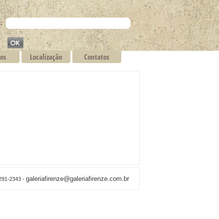
:
os
Localização
Contatos
galeriafirenze@galeriafirenze.com.br
3291-2343 -