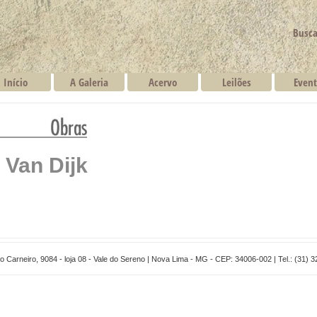
Busca
Início
A Galeria
Acervo
Leilões
Event
 Van Dijk
 Carneiro, 9084 - loja 08 - Vale do Sereno | Nova Lima - MG - CEP: 34006-002 | Tel.: (31) 