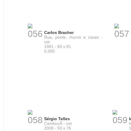
056
057
Carlos Bracher
Rua, ponte, muros e casas -
ost
1981 - 60 x 81
5.000
058
059
Sérgio Telles
CambucÃ­ - ost
M
2008 - 50 x 76
1