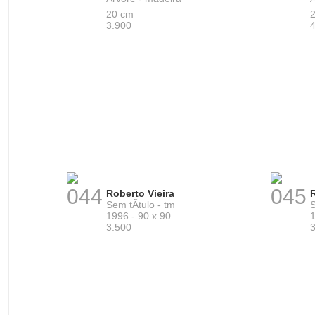
20 cm
3.900
044
045
Roberto Vieira
R
Sem tÃ­tulo - tm
S
1996 - 90 x 90
1
3.500