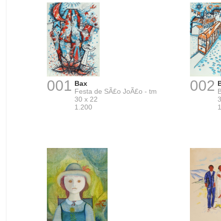
001
002
Bax
Festa de SÃ£o JoÃ£o - tm
B
30 x 22
3
1.200