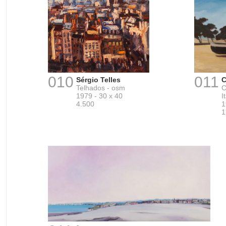
010
011
Sérgio Telles
C
Telhados - osm
1979 - 30 x 40
I
4.500
1
1