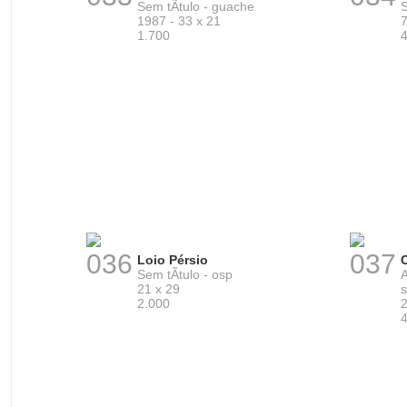
Sem tÃ­tulo - guache
S
1987 - 33 x 21
7
1.700
036
037
Loio Pérsio
Sem tÃ­tulo - osp
21 x 29
s
2.000
2