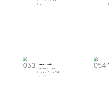
1996 - 91 x 61
5
1.200
053
054
Lorenzato
Casas - ose
F
1977 - 40 x 34
5
22.000