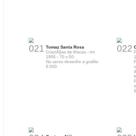
021
022
Tomaz Santa Rosa
CrianÃ§as de Macau - tm
F
1956 - 70 x 50
1
No verso desenho a grafite.
6.000
m