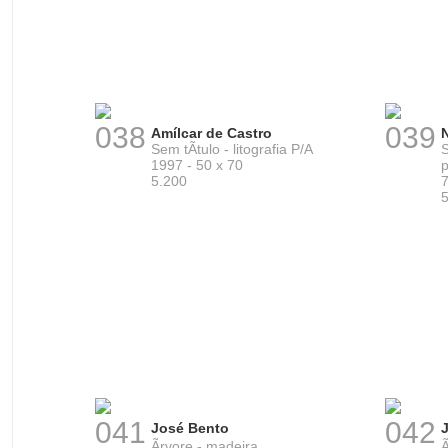
038
039
Amílcar de Castro
Sem tÃ­tulo - litografia P/A
S
1997 - 50 x 70
p
5.200
7
041
042
José Bento
Ãrvore - madeira
Ã