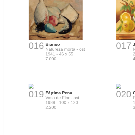
016
017
Bianco
Natureza morta - ost
N
1941 - 46 x 55
2
7.000
019
020
Fá¡tima Pena
Vaso de Flor - ost
F
1989 - 100 x 120
1
2.200