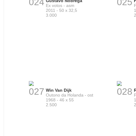
024
025
Gustavo Nóbrega
H
Ex votos - asm
F
2011 - 50 x 32,5
1
3.000
027
028
Win Van Dijk
Outono da Holanda - ost
P
1968 - 46 x 55
1
2.500