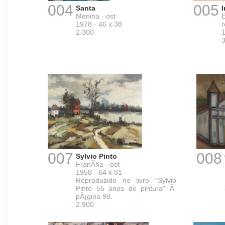
004
005
Santa
Menina - ost
1978 - 46 x 38
r
2.300
1
007
008
Sylvio Pinto
FranÃ§a - ost
1958 - 64 x 81
Reproduzido no livro "Sylvio
Pinto 55 anos de pintura" Ã
pÃ¡gina 98.
2.900