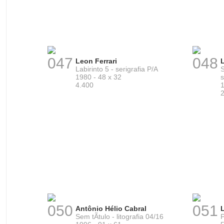
047
048
Leon Ferrari
L
Labirinto 5 - serigrafia P/A
1980 - 48 x 32
s
4.400
1
050
051
Antônio Hélio Cabral
Sem tÃ­tulo - litografia 04/16
P