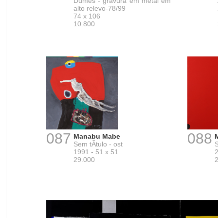
Dumes - gravura em metal em
alto relevo-78/99
74 x 106
10.800
087
088
Manabu Mabe
Sem tÃ­tulo - ost
S
1991 - 51 x 51
2
29.000