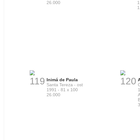
26.000
1
1
119
120
Inimá de Paula
Santa Tereza - ost
C
1991 - 81 x 100
1
26.000
A
B