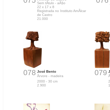
075
076
Sem tÃ­tulo - aÃ§o
22 x 17 x 8
Registrada no Instituto AmÃ­lcar
de Castro
21.000
078
079
José Bento
Ãrvore - madeira
Ã
2000 - 30 cm
2
2.900