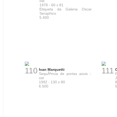
ost
1978 - 60 x 81
Etiqueta da Galeria Oscar
Seraphico
5.400
110
111
Ivan Marquetti
SequÃªncia de portas azuis -
ost
J
1992 - 130 x 80
8
6.500