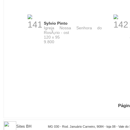
141
142
Sylvio Pinto
Igreja Nossa Senhora do
RosÃ¡rio - ost
120 x 95
9.800
Págin
Sites BH
MG 030 - Rod. Januário Carneiro, 9084 - loja 08 - Vale d