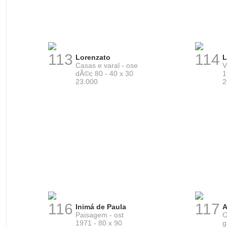
113
114
Lorenzato
L
Casas e varal - ose
V
dÃ©c 80 - 40 x 30
1
23.000
2
116
117
Inimá de Paula
A
Paisagem - ost
O
1971 - 80 x 90
g