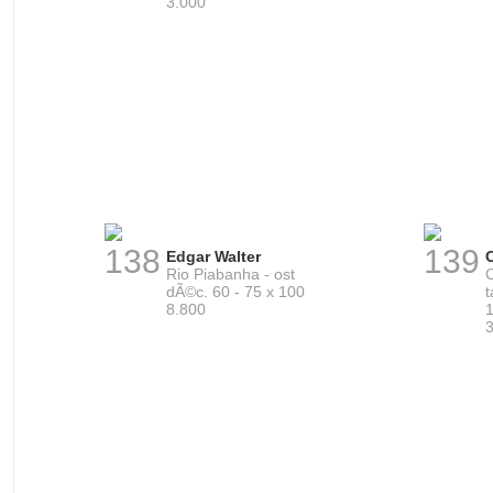
3.000
138
139
Edgar Walter
Rio Piabanha - ost
C
dÃ©c. 60 - 75 x 100
t
8.800
1