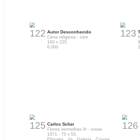
122
123
Autor Desconhecido
Cena religiosa - osm
N
160 x 225
9
6.000
125
126
Carlos Scliar
Flores vermelhas III - vcese
1971 - 75 x 55
Etiqueta da Galeria Cosme