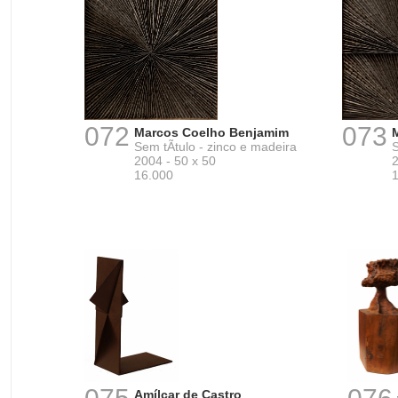
072
073
Marcos Coelho Benjamim
Sem tÃ­tulo - zinco e madeira
S
2004 - 50 x 50
2
16.000
Amílcar de Castro