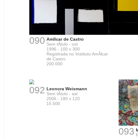
090
Amílcar de Castro
Sem tÃ­tulo - ost
1996 - 100 x 300
Registrada no Instituto AmÃ­lcar
de Castro
200.000
092
Leonora Weismann
Sem tÃ­tulo - ast
2006 - 180 x 120
15.500
093
P