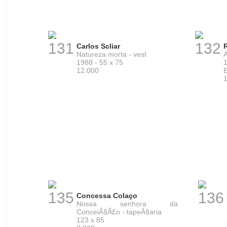
131
132
Carlos Scliar
Natureza morta - vest
A
1988 - 55 x 75
1
12.000
E
135
136
Concessa Colaço
Nossa senhora da
ConceiÃ§Ã£o - tapeÃ§aria
123 x 85