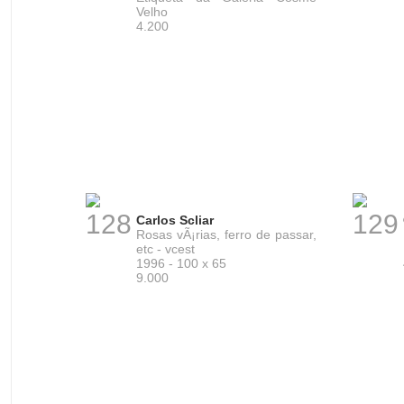
Velho
4.200
128
129
Carlos Scliar
Rosas vÃ¡rias, ferro de passar,
etc - vcest
1996 - 100 x 65
9.000