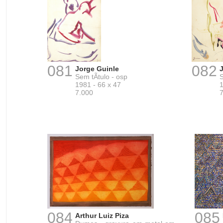
081
082
Jorge Guinle
Sem tÃ­tulo - osp
S
1981 - 66 x 47
1
7.000
084
085
Arthur Luiz Piza