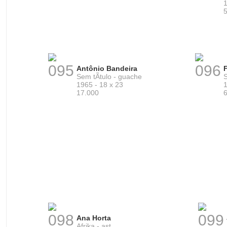
1
095
096
Antônio Bandeira
Sem tÃ­tulo - guache
S
1965 - 18 x 23
1
17.000
098
099
Ana Horta
Afrika - ast