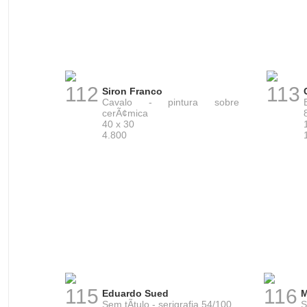
112
113
Siron Franco
Cavalo - pintura sobre
cerÃ¢mica
40 x 30
4.800
115
116
Eduardo Sued
M
Sem tÃ­tulo - serigrafia 54/100
S