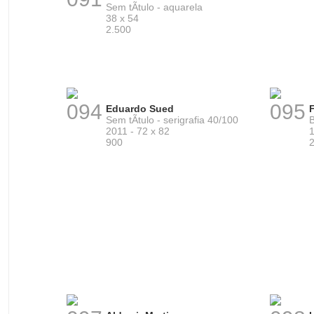
Sem tÃ­tulo - aquarela
38 x 54
2.500
094
095
Eduardo Sued
F
Sem tÃ­tulo - serigrafia 40/100
B
2011 - 72 x 82
1
900