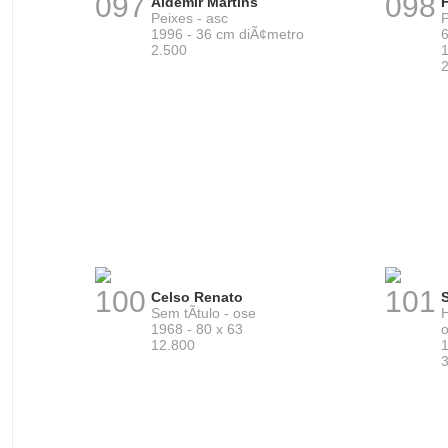
097
098
Aldemir Martins
H
Peixes - asc
P
1996 - 36 cm diÃ¢metro
2.500
1
100
101
Celso Renato
Sem tÃ­tulo - ose
1968 - 80 x 63
o
12.800
1