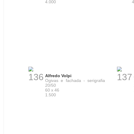
4.000
136
137
Alfredo Volpi
Ogivas e fachada - serigrafia
20/50
60 x 46
1.500