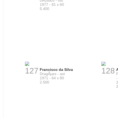
clÃ¡ssico - ost
1977 - 81 x 60
5.400
127
128
Francisco da Silva
A
DragÃµes - ast
1971 - 64 x 80
2.500
1