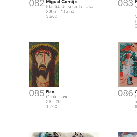
082
083
Miguel Gontijo
Identidade secreta - ase
2006 - 73 x 50
1
3.500
F
085
086
Bax
Cristo - ose
29 x 20
s
1.700
6