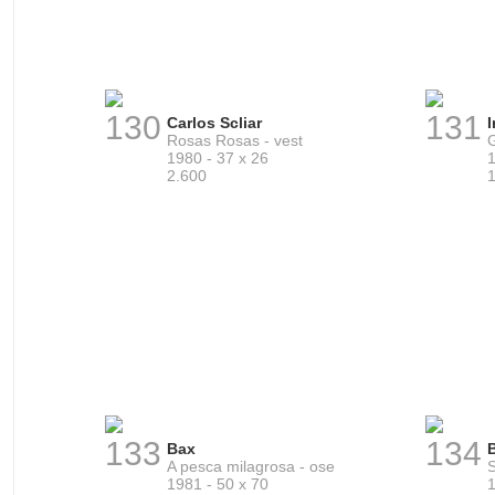
130
131
Carlos Scliar
Rosas Rosas - vest
G
1980 - 37 x 26
1
2.600
133
134
Bax
A pesca milagrosa - ose
S
1981 - 50 x 70
1