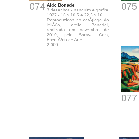
074
075
Aldo Bonadei
3 desenhos - nanquim e grafite
1927 - 16 x 10,5 e 22,5 x 16
Reproduzidas no catÃ¡logo do
leilÃ£o, atelie Bonadei,
realizada em novembro de
2010, pela Soraya Cals,
EscritÃ³rio de Arte.
2.000
077