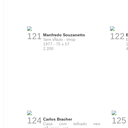
121
122
Manfredo Souzanetto
Sem tÃ­tulo - tmsp
1977 - 75 x 57
1
2.200
124
125
Carlos Bracher
Casa com telhado neo