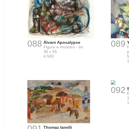
088
089
Álvaro Apocalypse
Figura e monstro - tm
36 x 55
p
4.500
5
092
S
B
1
091
Thomaz Ianelli