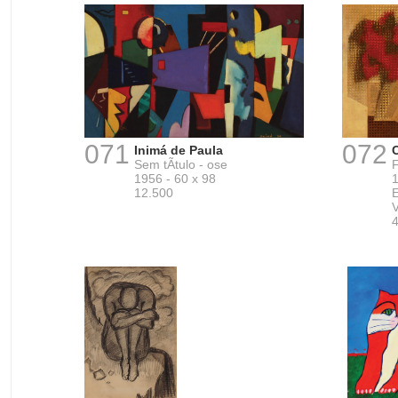
071
072
Inimá de Paula
C
Sem tÃ­tulo - ose
F
1956 - 60 x 98
1
12.500
V