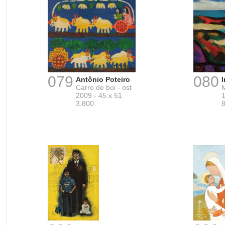
079
080
Antônio Poteiro
Carro de boi - ost
M
2009 - 45 x 51
1
3.800