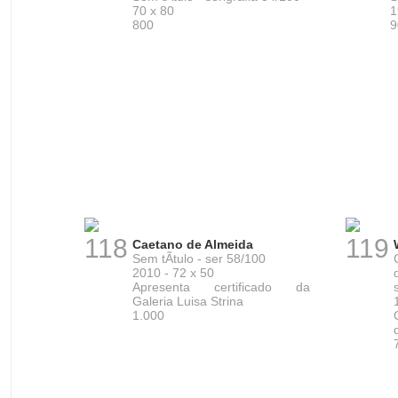
70 x 80
1
800
9
118
119
Caetano de Almeida
Sem tÃ­tulo - ser 58/100
2010 - 72 x 50
Apresenta certificado da
Galeria Luisa Strina
1.000