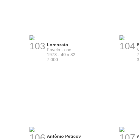
103
104
Lorenzato
S
Favela - ose
V
1973 - 40 x 32
7
7.000
106
107
Antônio Peticov