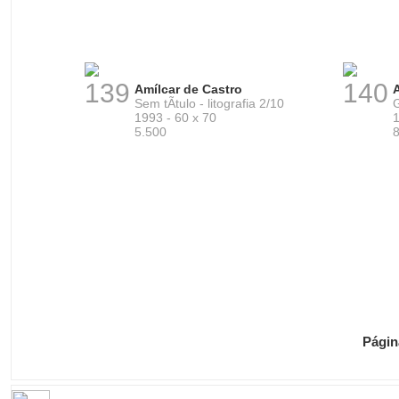
139
140
Amílcar de Castro
Sem tÃ­tulo - litografia 2/10
G
1993 - 60 x 70
1
5.500
Págin