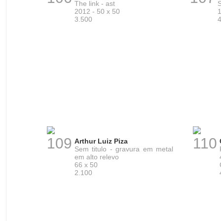
The link - ast
S
2012 - 50 x 50
1
3.500
109
110
Arthur Luiz Piza
Sem titulo - gravura em metal
em alto relevo
66 x 50
2.100